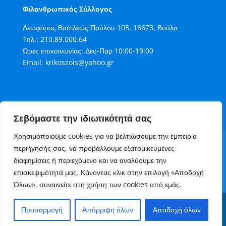
Φιλανθρωπικός Σύλλογος
Λεωφόρος Βασιλέως Παύλου 105, 16673, Βούλα
Τηλ.:
210.89.000.64
Ώρες επικοινωνίας: Δευ-Παρ 10:00-19:00
Email:
krikoszois@yahoo.gr
Σεβόμαστε την ιδιωτικότητά σας
Χρησιμοποιούμε cookies για να βελτιώσουμε την εμπειρία
Όροι Χρήσης
Πολιτική Cookies
περιήγησής σας, να προβάλλουμε εξατομικευμένες
Πολιτική Απορρήτου
διαφημίσεις ή περιεχόμενο και να αναλύουμε την
Τρόποι Συνεισφοράς στον Κρίκο Ζωής
επισκεψιμότητά μας. Κάνοντας κλικ στην επιλογή «Αποδοχή
Επικοινωνία
Όλων», συναινείτε στη χρήση των cookies από εμάς.
Copyright 2006 - 2023 Κρίκος Ζωής Φιλανθρωπικός
Προσαρμογή
Απόρριψη όλων
Αποδοχή όλων
Σύλλογος. Ανάπτυξη website
AlterMarket