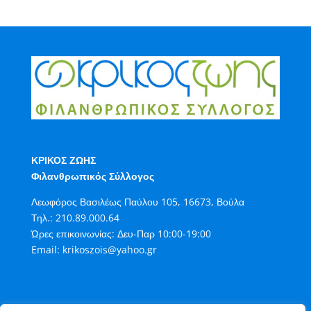
ΚΡΙΚΟΣ ΖΩΗΣ
Φιλανθρωπικός Σύλλογος
Λεωφόρος Βασιλέως Παύλου 105, 16673, Βούλα
Τηλ.:
210.89.000.64
Ώρες επικοινωνίας: Δευ-Παρ 10:00-19:00
Email:
krikoszois@yahoo.gr