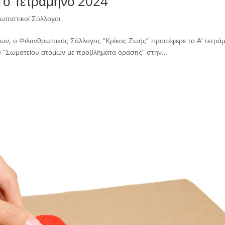
 1ο Τετράμηνο 2024
ωπιστικοί Σύλλογοι
ίων, ο Φιλανθρωπικός Σύλλογος “Κρίκος Ζωής” προσέφερε το Α’ τετρά
του “Σωματείου ατόμων με προβλήματα όρασης” στην...