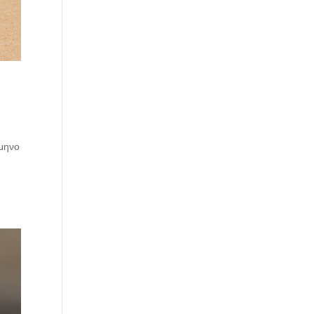
άμηνο