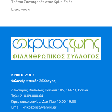
Τρόποι Συνεισφοράς στον Κρίκο Ζωής
Επικοινωνία
ΚΡΙΚΟΣ ΖΩΗΣ
Φιλανθρωπικός Σύλλογος
Λεωφόρος Βασιλέως Παύλου 105, 16673, Βούλα
Τηλ.:
210.89.000.64
Ώρες επικοινωνίας: Δευ-Παρ 10:00-19:00
Email:
krikoszois@yahoo.gr