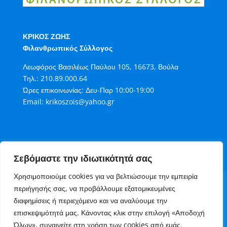
ΚΡΙΚΟΣ ΖΩΗΣ
Φιλανθρωπικός Σύλλογος
Λεωφόρος Βασιλέως Παύλου 105, 16673, Βούλα
Τηλ.:
210.89.000.64
Ώρες επικοινωνίας: Δευ-Παρ 10:00-19:00
Email:
krikoszois@yahoo.gr
Σεβόμαστε την ιδιωτικότητά σας
Χρησιμοποιούμε cookies για να βελτιώσουμε την εμπειρία
Όροι Χρήσης
Πολιτική Cookies
περιήγησής σας, να προβάλλουμε εξατομικευμένες
Πολιτική Απορρήτου
διαφημίσεις ή περιεχόμενο και να αναλύουμε την
Τρόποι Συνεισφοράς στον Κρίκο Ζωής
επισκεψιμότητά μας. Κάνοντας κλικ στην επιλογή «Αποδοχή
Επικοινωνία
Όλων», συναινείτε στη χρήση των cookies από εμάς.