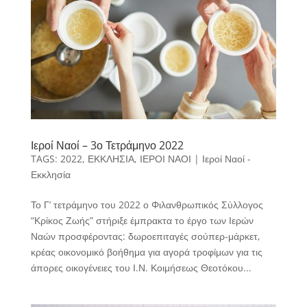
Ιεροί Ναοί – 3ο Τετράμηνο 2022
TAGS:
2022
,
ΕΚΚΛΗΣΙΑ
,
ΙΕΡΟΙ ΝΑΟΙ
|
Ιεροί Ναοί -
Εκκλησία
Το Γ’ τετράμηνο του 2022 ο Φιλανθρωπικός Σύλλογος
“Κρίκος Ζωής” στήριξε έμπρακτα το έργο των Ιερών
Ναών προσφέροντας: δωροεπιταγές σούπερ-μάρκετ,
κρέας οικονομικό βοήθημα για αγορά τροφίμων για τις
άπορες οικογένειες του Ι.Ν. Κοιμήσεως Θεοτόκου...