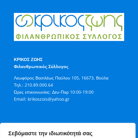
ΚΡΙΚΟΣ ΖΩΗΣ
Φιλανθρωπικός Σύλλογος
Λεωφόρος Βασιλέως Παύλου 105, 16673, Βούλα
Τηλ.:
210.89.000.64
Ώρες επικοινωνίας: Δευ-Παρ 10:00-19:00
Email:
krikoszois@yahoo.gr
Σεβόμαστε την ιδιωτικότητά σας