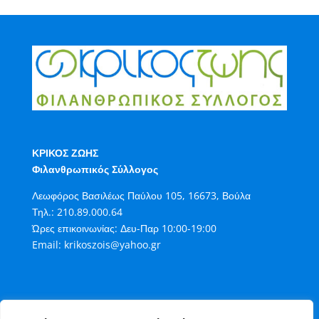
ΚΡΙΚΟΣ ΖΩΗΣ
Φιλανθρωπικός Σύλλογος
Λεωφόρος Βασιλέως Παύλου 105, 16673, Βούλα
Τηλ.:
210.89.000.64
Ώρες επικοινωνίας: Δευ-Παρ 10:00-19:00
Email:
krikoszois@yahoo.gr