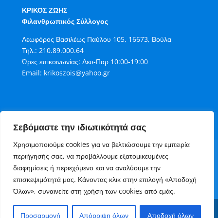
ΚΡΙΚΟΣ ΖΩΗΣ
Φιλανθρωπικός Σύλλογος
Λεωφόρος Βασιλέως Παύλου 105, 16673, Βούλα
Τηλ.:
210.89.000.64
Ώρες επικοινωνίας: Δευ-Παρ 10:00-19:00
Email:
krikoszois@yahoo.gr
Σεβόμαστε την ιδιωτικότητά σας
Χρησιμοποιούμε cookies για να βελτιώσουμε την εμπειρία
Όροι Χρήσης
Πολιτική Cookies
περιήγησής σας, να προβάλλουμε εξατομικευμένες
Πολιτική Απορρήτου
διαφημίσεις ή περιεχόμενο και να αναλύουμε την
Τρόποι Συνεισφοράς στον Κρίκο Ζωής
επισκεψιμότητά μας. Κάνοντας κλικ στην επιλογή «Αποδοχή
Επικοινωνία
Όλων», συναινείτε στη χρήση των cookies από εμάς.
Copyright 2006 - 2023 Κρίκος Ζωής Φιλανθρωπικός
Προσαρμογή
Απόρριψη όλων
Αποδοχή όλων