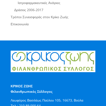
Ιατροφαρμακευτικές Ανάγκες
Δράσεις 2006-2017
Τρόποι Συνεισφοράς στον Κρίκο Ζωής
Επικοινωνία
ΚΡΙΚΟΣ ΖΩΗΣ
Φιλανθρωπικός Σύλλογος
Λεωφόρος Βασιλέως Παύλου 105, 16673, Βούλα
Τηλ.:
210.89.000.64