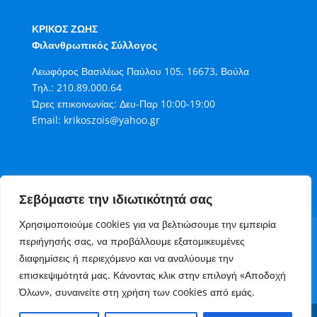
ΚΡΙΚΟΣ ΖΩΗΣ
Φιλανθρωπικός Σύλλογος
Λεωφόρος Βασιλέως Παύλου 105, 16673, Βούλα
Τηλ.:
210.89.000.64
Ώρες επικοινωνίας: Δευ-Παρ 10:00-19:00
Email:
krikoszois@yahoo.gr
Σεβόμαστε την ιδιωτικότητά σας
Χρησιμοποιούμε cookies για να βελτιώσουμε την εμπειρία
Όροι Χρήσης
Πολιτική Cookies
περιήγησής σας, να προβάλλουμε εξατομικευμένες
Πολιτική Απορρήτου
διαφημίσεις ή περιεχόμενο και να αναλύουμε την
Τρόποι Συνεισφοράς στον Κρίκο Ζωής
επισκεψιμότητά μας. Κάνοντας κλικ στην επιλογή «Αποδοχή
Επικοινωνία
Όλων», συναινείτε στη χρήση των cookies από εμάς.