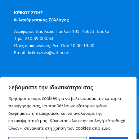
ΚΡΙΚΟΣ ΖΩΗΣ
Φιλανθρωπικός Σύλλογος
Λεωφόρος Βασιλέως Παύλου 105, 16673, Βούλα
Τηλ.:
210.89.000.64
Ώρες επικοινωνίας: Δευ-Παρ 10:00-19:00
Email:
krikoszois@yahoo.gr
Σεβόμαστε την ιδιωτικότητά σας
Χρησιμοποιούμε cookies για να βελτιώσουμε την εμπειρία
Όροι Χρήσης
Πολιτική Cookies
περιήγησής σας, να προβάλλουμε εξατομικευμένες
Πολιτική Απορρήτου
διαφημίσεις ή περιεχόμενο και να αναλύουμε την
Τρόποι Συνεισφοράς στον Κρίκο Ζωής
επισκεψιμότητά μας. Κάνοντας κλικ στην επιλογή «Αποδοχή
Επικοινωνία
Όλων», συναινείτε στη χρήση των cookies από εμάς.