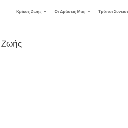
Κρίκος Ζωής
Οι Δράσεις Μας
Τρόποι Συνεισ
 Ζωής