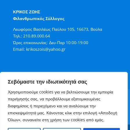
ΚΡΙΚΟΣ ΖΩΗΣ
Φιλανθρωπικός Σύλλογος
Λεωφόρος Βασιλέως Παύλου 105, 16673, Βούλα
Τηλ.:
210.89.000.64
Ώρες επικοινωνίας: Δευ-Παρ 10:00-19:00
Email:
krikoszois@yahoo.gr
Σεβόμαστε την ιδιωτικότητά σας
Χρησιμοποιούμε cookies για να βελτιώσουμε την εμπειρία
Όροι Χρήσης
Πολιτική Cookies
περιήγησής σας, να προβάλλουμε εξατομικευμένες
Πολιτική Απορρήτου
διαφημίσεις ή περιεχόμενο και να αναλύουμε την
Τρόποι Συνεισφοράς στον Κρίκο Ζωής
επισκεψιμότητά μας. Κάνοντας κλικ στην επιλογή «Αποδοχή
Επικοινωνία
Όλων», συναινείτε στη χρήση των cookies από εμάς.