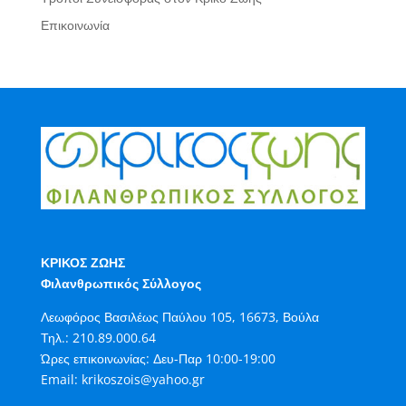
Επικοινωνία
ΚΡΙΚΟΣ ΖΩΗΣ
Φιλανθρωπικός Σύλλογος
Λεωφόρος Βασιλέως Παύλου 105, 16673, Βούλα
Τηλ.:
210.89.000.64
Ώρες επικοινωνίας: Δευ-Παρ 10:00-19:00
Email:
krikoszois@yahoo.gr