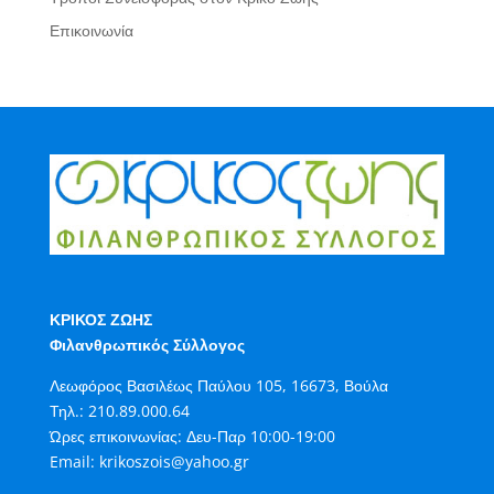
Επικοινωνία
ΚΡΙΚΟΣ ΖΩΗΣ
Φιλανθρωπικός Σύλλογος
Λεωφόρος Βασιλέως Παύλου 105, 16673, Βούλα
Τηλ.:
210.89.000.64
Ώρες επικοινωνίας: Δευ-Παρ 10:00-19:00
Email:
krikoszois@yahoo.gr