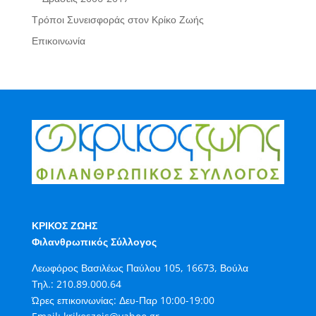
Τρόποι Συνεισφοράς στον Κρίκο Ζωής
Επικοινωνία
ΚΡΙΚΟΣ ΖΩΗΣ
Φιλανθρωπικός Σύλλογος
Λεωφόρος Βασιλέως Παύλου 105, 16673, Βούλα
Τηλ.:
210.89.000.64
Ώρες επικοινωνίας: Δευ-Παρ 10:00-19:00