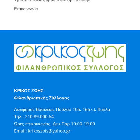
Επικοινωνία
ΚΡΙΚΟΣ ΖΩΗΣ
Φιλανθρωπικός Σύλλογος
Λεωφόρος Βασιλέως Παύλου 105, 16673, Βούλα
Τηλ.:
210.89.000.64
Ώρες επικοινωνίας: Δευ-Παρ 10:00-19:00
Email:
krikoszois@yahoo.gr