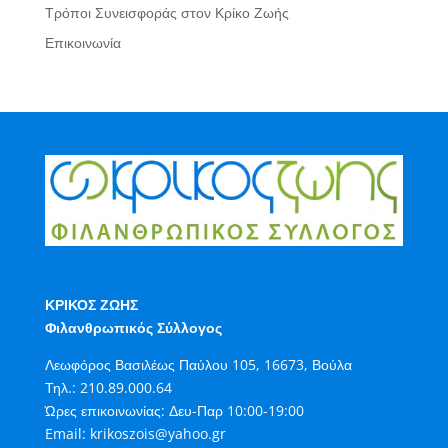
Τρόποι Συνεισφοράς στον Κρίκο Ζωής
Επικοινωνία
ΚΡΙΚΟΣ ΖΩΗΣ
Φιλανθρωπικός Σύλλογος
Λεωφόρος Βασιλέως Παύλου 105, 16673, Βούλα
Τηλ.:
210.89.000.64
Ώρες επικοινωνίας: Δευ-Παρ 10:00-19:00
Email:
krikoszois@yahoo.gr