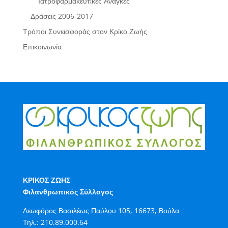
Ιατροφαρμακευτικές Ανάγκες
Δράσεις 2006-2017
Τρόποι Συνεισφοράς στον Κρίκο Ζωής
Επικοινωνία
ΚΡΙΚΟΣ ΖΩΗΣ
Φιλανθρωπικός Σύλλογος
Λεωφόρος Βασιλέως Παύλου 105, 16673, Βούλα
Τηλ.:
210.89.000.64