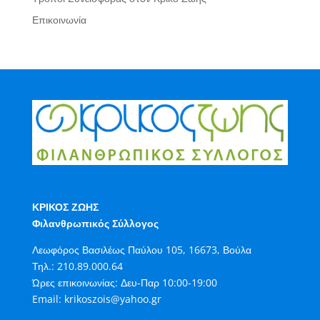
Επικοινωνία
ΚΡΙΚΟΣ ΖΩΗΣ
Φιλανθρωπικός Σύλλογος
Λεωφόρος Βασιλέως Παύλου 105, 16673, Βούλα
Τηλ.:
210.89.000.64
Ώρες επικοινωνίας: Δευ-Παρ 10:00-19:00
Email:
krikoszois@yahoo.gr