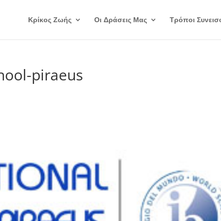
Κρίκος Ζωής
Οι Δράσεις Μας
Τρόποι Συνεισ
hool-piraeus