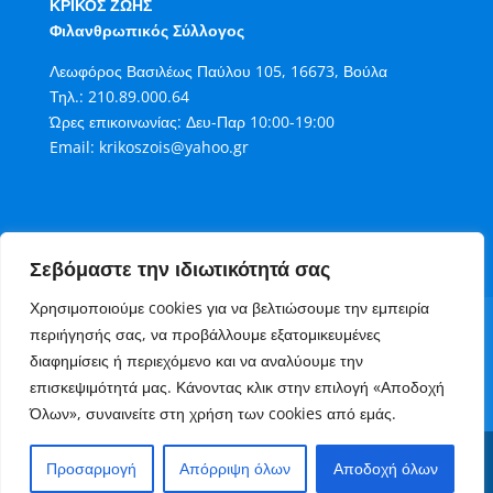
ΚΡΙΚΟΣ ΖΩΗΣ
Φιλανθρωπικός Σύλλογος
Λεωφόρος Βασιλέως Παύλου 105, 16673, Βούλα
Τηλ.:
210.89.000.64
Ώρες επικοινωνίας: Δευ-Παρ 10:00-19:00
Email:
krikoszois@yahoo.gr
Σεβόμαστε την ιδιωτικότητά σας
Χρησιμοποιούμε cookies για να βελτιώσουμε την εμπειρία
Όροι Χρήσης
Πολιτική Cookies
περιήγησής σας, να προβάλλουμε εξατομικευμένες
Πολιτική Απορρήτου
διαφημίσεις ή περιεχόμενο και να αναλύουμε την
Τρόποι Συνεισφοράς στον Κρίκο Ζωής
επισκεψιμότητά μας. Κάνοντας κλικ στην επιλογή «Αποδοχή
Επικοινωνία
Όλων», συναινείτε στη χρήση των cookies από εμάς.
Copyright 2006 - 2023 Κρίκος Ζωής Φιλανθρωπικός
Προσαρμογή
Απόρριψη όλων
Αποδοχή όλων
Σύλλογος. Ανάπτυξη website
AlterMarket