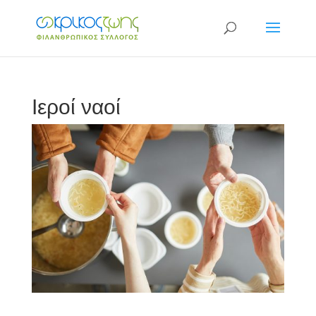
Ιεροί ναοί