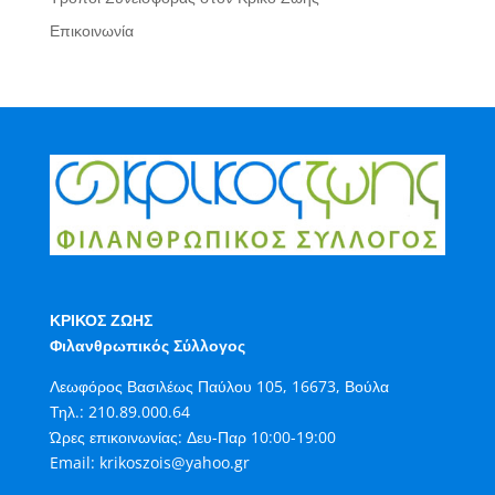
Επικοινωνία
ΚΡΙΚΟΣ ΖΩΗΣ
Φιλανθρωπικός Σύλλογος
Λεωφόρος Βασιλέως Παύλου 105, 16673, Βούλα
Τηλ.:
210.89.000.64
Ώρες επικοινωνίας: Δευ-Παρ 10:00-19:00
Email:
krikoszois@yahoo.gr