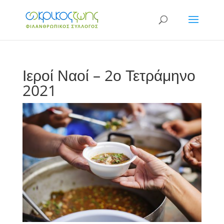
Ιεροί Ναοί – 2ο Τετράμηνο
2021