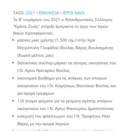
TAGS:
2021
•
ΕΚΚΛΗΣΙΑ
•
ΙΕΡΟΙ ΝΑΟΙ
Το Β’ τετράμηνο του 2021 ο Φιλανθρωπικός Σύλλογος
“Κρίκος Ζωής” στήριξε έμπρακτα το έργο των Ιερών
Ναών προσφέροντας:
μάσκες μιας χρήσης (1.500 τεμ.) στην Ιερά
Μητρόπολη Γλυφάδας-Βούλας-Βάρης Βουλιαγμένης
(δωρεά μέλους μας)
διατακτικές σούπερ-μάρκετ σε άπορες οικογένειες του
Ι.Ν. Αγίου Νεκταρίου Βούλας
οικονομικό βοήθημα για τις ανάγκες των απόρων
οικογενειών του Ι.Ν. Κοιμήσεως Θεοτόκου Βούλας και
για αγορά τροφίμων
120 έτοιμα γεύματα για τα γεύματα αγάπης απόρων
οικογενειών του Ι.Ν. Αγίου Φανουρίου Δραπετσώνας
ενίσχυση του φιλόπτωχου του Ι.Ν. Προφήτου Ηλία
Βάρης με την αγορά λαχνών