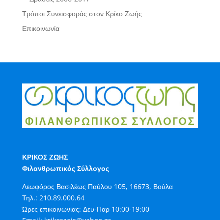
Τρόποι Συνεισφοράς στον Κρίκο Ζωής
Επικοινωνία
ΚΡΙΚΟΣ ΖΩΗΣ
Φιλανθρωπικός Σύλλογος
Λεωφόρος Βασιλέως Παύλου 105, 16673, Βούλα
Τηλ.:
210.89.000.64
Ώρες επικοινωνίας: Δευ-Παρ 10:00-19:00