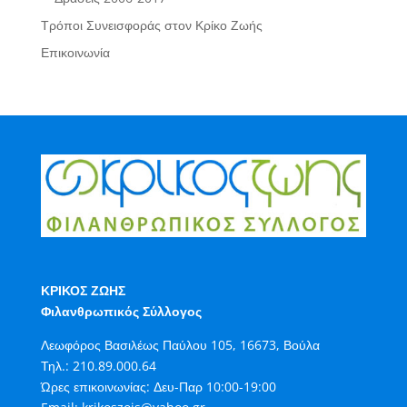
Τρόποι Συνεισφοράς στον Κρίκο Ζωής
Επικοινωνία
ΚΡΙΚΟΣ ΖΩΗΣ
Φιλανθρωπικός Σύλλογος
Λεωφόρος Βασιλέως Παύλου 105, 16673, Βούλα
Τηλ.:
210.89.000.64
Ώρες επικοινωνίας: Δευ-Παρ 10:00-19:00