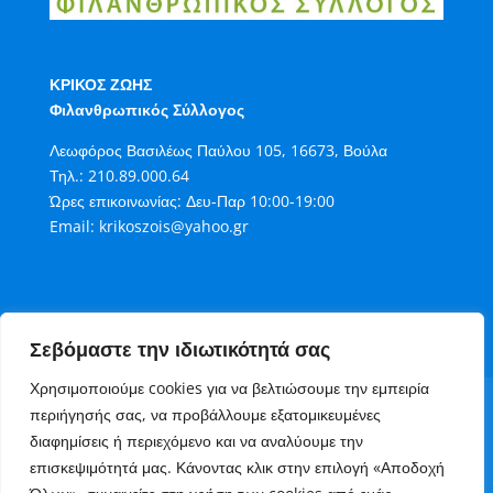
ΚΡΙΚΟΣ ΖΩΗΣ
Φιλανθρωπικός Σύλλογος
Λεωφόρος Βασιλέως Παύλου 105, 16673, Βούλα
Τηλ.:
210.89.000.64
Ώρες επικοινωνίας: Δευ-Παρ 10:00-19:00
Email:
krikoszois@yahoo.gr
Σεβόμαστε την ιδιωτικότητά σας
Χρησιμοποιούμε cookies για να βελτιώσουμε την εμπειρία
Όροι Χρήσης
Πολιτική Cookies
περιήγησής σας, να προβάλλουμε εξατομικευμένες
Πολιτική Απορρήτου
διαφημίσεις ή περιεχόμενο και να αναλύουμε την
Τρόποι Συνεισφοράς στον Κρίκο Ζωής
επισκεψιμότητά μας. Κάνοντας κλικ στην επιλογή «Αποδοχή
Επικοινωνία