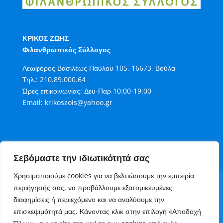
ΚΡΙΚΟΣ ΖΩΗΣ
Φιλανθρωπικός Σύλλογος
Λεωφόρος Βασιλέως Παύλου 105, 16673, Βούλα
Τηλ.:
210.89.000.64
Ώρες επικοινωνίας: Δευ-Παρ 10:00-19:00
Email:
krikoszois@yahoo.gr
Σεβόμαστε την ιδιωτικότητά σας
Χρησιμοποιούμε cookies για να βελτιώσουμε την εμπειρία
Όροι Χρήσης
Πολιτική Cookies
περιήγησής σας, να προβάλλουμε εξατομικευμένες
Πολιτική Απορρήτου
διαφημίσεις ή περιεχόμενο και να αναλύουμε την
Τρόποι Συνεισφοράς στον Κρίκο Ζωής
επισκεψιμότητά μας. Κάνοντας κλικ στην επιλογή «Αποδοχή
Επικοινωνία