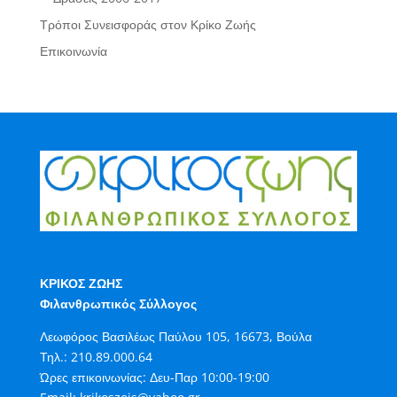
Τρόποι Συνεισφοράς στον Κρίκο Ζωής
Επικοινωνία
ΚΡΙΚΟΣ ΖΩΗΣ
Φιλανθρωπικός Σύλλογος
Λεωφόρος Βασιλέως Παύλου 105, 16673, Βούλα
Τηλ.:
210.89.000.64
Ώρες επικοινωνίας: Δευ-Παρ 10:00-19:00