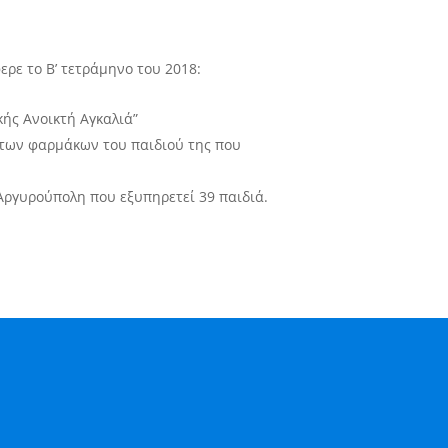
ρε το Β’ τετράμηνο του 2018:
κής Ανοικτή Αγκαλιά”
ά των φαρμάκων του παιδιού της που
Αργυρούπολη που εξυπηρετεί 39 παιδιά.