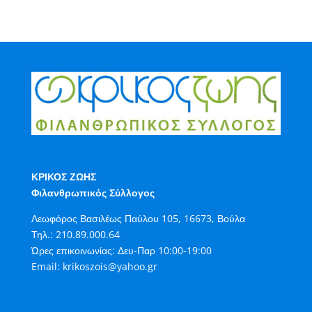
ΚΡΙΚΟΣ ΖΩΗΣ
Φιλανθρωπικός Σύλλογος
Λεωφόρος Βασιλέως Παύλου 105, 16673, Βούλα
Τηλ.:
210.89.000.64
Ώρες επικοινωνίας: Δευ-Παρ 10:00-19:00
Email:
krikoszois@yahoo.gr