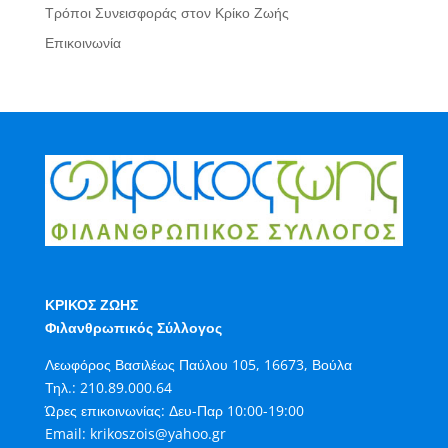
Τρόποι Συνεισφοράς στον Κρίκο Ζωής
Επικοινωνία
ΚΡΙΚΟΣ ΖΩΗΣ
Φιλανθρωπικός Σύλλογος
Λεωφόρος Βασιλέως Παύλου 105, 16673, Βούλα
Τηλ.:
210.89.000.64
Ώρες επικοινωνίας: Δευ-Παρ 10:00-19:00
Email:
krikoszois@yahoo.gr