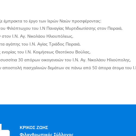
ιξε έμπρακτα το έργο των Ιερών Ναών προσφέροντας:
ς του Φιλόπτωχου του Ι.Ν Παναγίας Μυρτιδιωτίσσης στον Πειραιά,
ν στον Ι.Ν. Αγ. Νικολάου Ηλιουπόλεως,
τα αγάπης του Ι.Ν. Αγίας Τριάδος Πειραιά,
 ενορίας του Ι.Ν. Κοιμήσεως Θεοτόκου Βούλας,
 συσσίτια 30 απόρων οικογενειών του Ι.Ν. Αγ. Νικολάου Ηλιούπολης,
 την αποστολή πασχαλινών δεμάτων σε πάνω από 50 άπορα άτομα του Ι
ΚΡΙΚΟΣ ΖΩΗΣ
Φιλανθρωπικός Σύλλογος