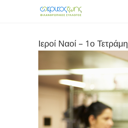
Ιεροί Ναοί – 1ο Τετράμ