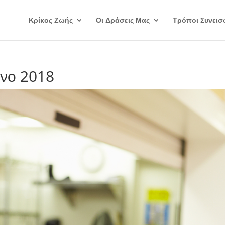
Κρίκος Ζωής
Οι Δράσεις Μας
Τρόποι Συνεισ
ηνο 2018