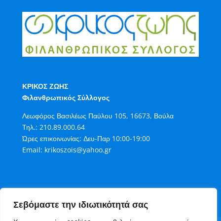
ΚΡΙΚΟΣ ΖΩΗΣ
Φιλανθρωπικός Σύλλογος
Λεωφόρος Βασιλέως Παύλου 105, 16673, Βούλα
Τηλ.:
210.89.000.64
Ώρες επικοινωνίας: Δευ-Παρ 10:00-19:00
Email:
krikoszois@yahoo.gr
Σεβόμαστε την ιδιωτικότητά σας