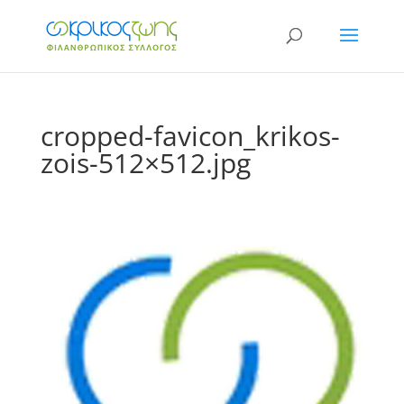
cropped-favicon_krikos-
zois-512×512.jpg