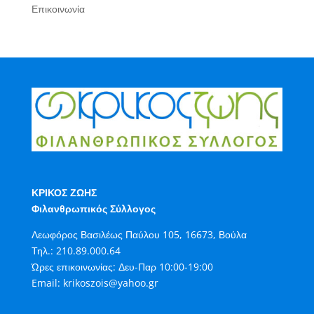
Επικοινωνία
ΚΡΙΚΟΣ ΖΩΗΣ
Φιλανθρωπικός Σύλλογος
Λεωφόρος Βασιλέως Παύλου 105, 16673, Βούλα
Τηλ.:
210.89.000.64
Ώρες επικοινωνίας: Δευ-Παρ 10:00-19:00
Email:
krikoszois@yahoo.gr