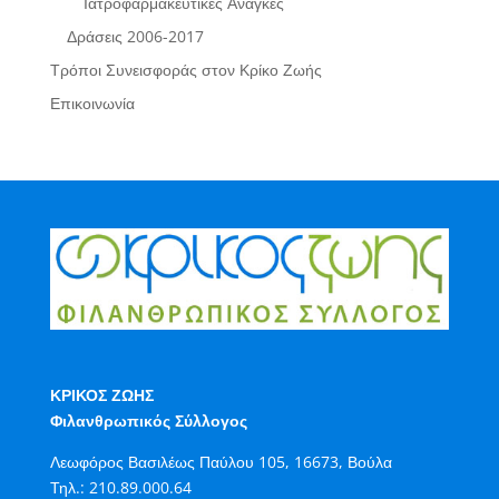
Ιατροφαρμακευτικές Ανάγκες
Δράσεις 2006-2017
Τρόποι Συνεισφοράς στον Κρίκο Ζωής
Επικοινωνία
ΚΡΙΚΟΣ ΖΩΗΣ
Φιλανθρωπικός Σύλλογος
Λεωφόρος Βασιλέως Παύλου 105, 16673, Βούλα
Τηλ.:
210.89.000.64