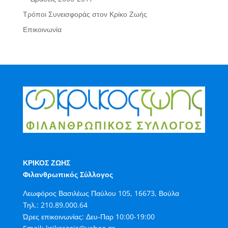
Τρόποι Συνεισφοράς στον Κρίκο Ζωής
Επικοινωνία
ΚΡΙΚΟΣ ΖΩΗΣ
Φιλανθρωπικός Σύλλογος
Λεωφόρος Βασιλέως Παύλου 105, 16673, Βούλα
Τηλ.:
210.89.000.64
Ώρες επικοινωνίας: Δευ-Παρ 10:00-19:00